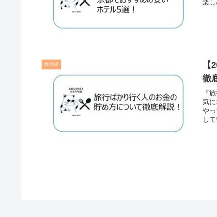
楽し
【
旅行術
徹
『旅
気に
やっ
して