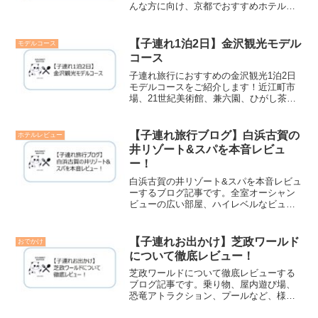
んな方に向け、京都でおすすめホテルを5
つ厳選してご紹介していきます。価格重
視、ラウンジサービスが充実、ホテルス
テイが楽しめる、など目的別にご紹介す
【子連れ1泊2日】金沢観光モデル
モデルコース
るので是非ご覧ください！
コース
子連れ旅行におすすめの金沢観光1泊2日
モデルコースをご紹介します！近江町市
場、21世紀美術館、兼六園、ひがし茶屋
街など定番観光スポットを子連れ目線で
ご紹介します。有名なお寿司屋さんも徹
底レビューしてるので、是非最後までご
【子連れ旅行ブログ】白浜古賀の
ホテルレビュー
覧ください！
井リゾート&スパを本音レビュ
ー！
白浜古賀の井リゾート&スパを本音レビュ
ーするブログ記事です。全室オーシャン
ビューの広い部屋、ハイレベルなビュッ
フェ、綺麗にライトアップされた露天風
呂、可愛い動物のイルミネーションな
ど、魅力たくさんでコスパ抜群のホテル
【子連れお出かけ】芝政ワールド
おでかけ
です！
について徹底レビュー！
芝政ワールドについて徹底レビューする
ブログ記事です。乗り物、屋内遊び場、
恐竜アトラクション、プールなど、様々
なアトラクションがあるテーマパーク