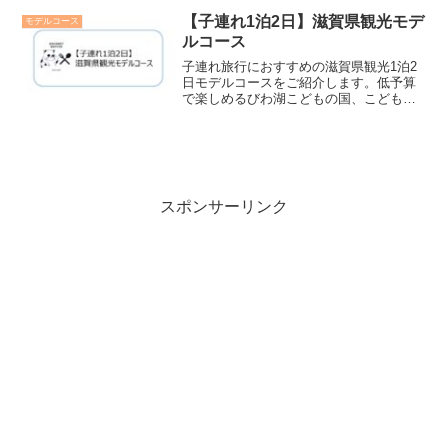
で、大人から子供まで楽しめます！リア
ルな恐竜に出会える恐竜の森が特におす
【子連れ1泊2日】滋賀県観光モデ
モデルコース
すめ！
ルコース
子連れ旅行におすすめの滋賀県観光1泊2
日モデルコースをご紹介します。低予算
で楽しめるびわ湖こどもの国、こども交
通公園、甲賀の里忍術村などの観光スポ
ットを中心に、近江牛などの地元の食材
も存分に楽しめるプランになってます。
是非最後までご覧ください！
スポンサーリンク