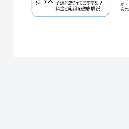
か？
音の